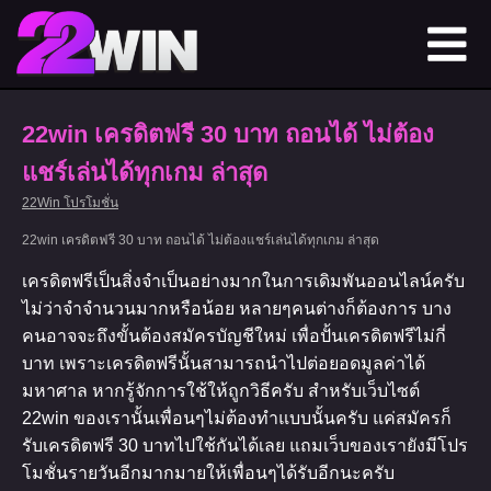
22win เครดิตฟรี 30 บาท ถอนได้ ไม่ต้อง
แชร์เล่นได้ทุกเกม ล่าสุด
22Win โปรโมชั่น
22win เครดิตฟรี 30 บาท ถอนได้ ไม่ต้องแชร์เล่นได้ทุกเกม ล่าสุด
เครดิตฟรีเป็นสิ่งจำเป็นอย่างมากในการเดิมพันออนไลน์ครับ
ไม่ว่าจำจำนวนมากหรือน้อย หลายๆคนต่างก็ต้องการ บาง
คนอาจจะถึงขั้นต้องสมัครบัญชีใหม่ เพื่อปั้นเครดิตฟรีไม่กี่
บาท เพราะเครดิตฟรีนั้นสามารถนำไปต่อยอดมูลค่าได้
มหาศาล หากรู้จักการใช้ให้ถูกวิธีครับ สำหรับเว็บไซต์
22win ของเรานั้นเพื่อนๆไม่ต้องทำแบบนั้นครับ แค่สมัครก็
รับเครดิตฟรี 30 บาทไปใช้กันได้เลย แถมเว็บของเรายังมีโปร
โมชั่นรายวันอีกมากมายให้เพื่อนๆได้รับอีกนะครับ