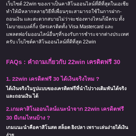
เว็บไซต์ 22win ของเราเป็นคาสิโนออนไลน์ที่ดีที่สุดในเอเชีย
ทำให้มีหลากหลายวิธีที่เพื่อนๆจะสามารถใช้ในการฝาก-
ถอนเงิน และสะดวกสบายไม่ว่าจะช่องทางไหนก็มีครบ ทั้ง
โมบายแบงค์กิ้ง บัตรเครดิตทั้ง Visa Mastercard และ
แพลตฟอร์มออนไลน์อื่นๆที่รองรับการชำระจากต่างประเทศ
ครับ เว็บไซต์คาสิโนออนไลน์ที่ดีที่สุด 22win
FAQs : คำถามเกี่ยวกับ
22win เครดิตฟรี 30
1. 22win เครดิตฟรี 30 ได้เงินจริงไหม ?
ได้เงินจริงในรูปแบบของเครดิตฟรีที่นำไปวางเดิมพันได้จริง
และถอนเงิน ได้
2.เกมคาสิโนออนไลน์แนะนำจาก 22win เครดิตฟรี
30 มีเกมไหนบ้าง ?
เกมแนะนำคือคาสิโนสด สล็อต ยิงปลา เพราะเล่นง่ายได้เงิน
ง่าย