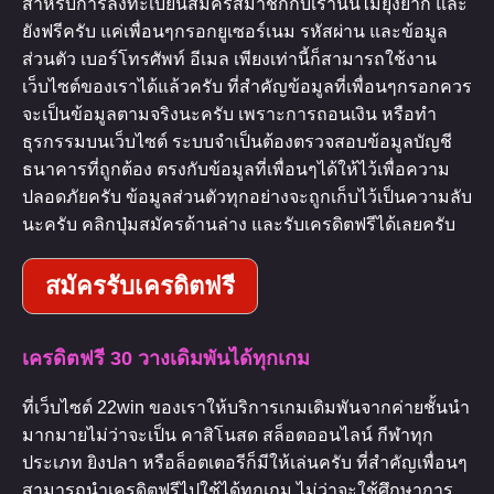
สำหรับการลงทะเบียนสมัครสมาชิกกับเรานั้นไม่ยุ่งยาก และ
ยังฟรีครับ แค่เพื่อนๆกรอกยูเซอร์เนม รหัสผ่าน และข้อมูล
ส่วนตัว เบอร์โทรศัพท์ อีเมล เพียงเท่านี้ก็สามารถใช้งาน
เว็บไซต์ของเราได้แล้วครับ ที่สำคัญข้อมูลที่เพื่อนๆกรอกควร
จะเป็นข้อมูลตามจริงนะครับ เพราะการถอนเงิน หรือทำ
ธุรกรรมบนเว็บไซต์ ระบบจำเป็นต้องตรวจสอบข้อมูลบัญชี
ธนาคารที่ถูกต้อง ตรงกับข้อมูลที่เพื่อนๆได้ให้ไว้เพื่อความ
ปลอดภัยครับ ข้อมูลส่วนตัวทุกอย่างจะถูกเก็บไว้เป็นความลับ
นะครับ คลิกปุ่มสมัครด้านล่าง และรับเครดิตฟรีได้เลยครับ
สมัครรับเครดิตฟรี
เครดิตฟรี 30 วางเดิมพันได้ทุกเกม
ที่เว็บไซต์ 22win ของเราให้บริการเกมเดิมพันจากค่ายชั้นนำ
มากมายไม่ว่าจะเป็น คาสิโนสด สล็อตออนไลน์ กีฬาทุก
ประเภท ยิงปลา หรือล็อตเตอรีก็มีให้เล่นครับ ที่สำคัญเพื่อนๆ
สามารถนำเครดิตฟรีไปใช้ได้ทุกเกม ไม่ว่าจะใช้ศึกษาการ