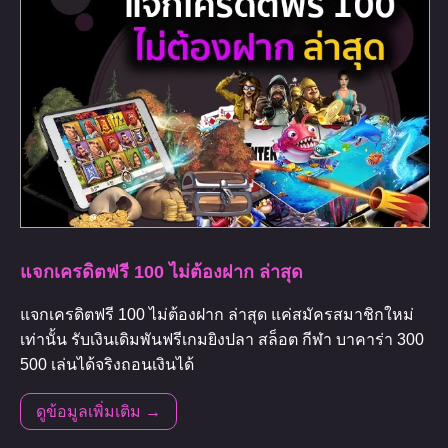
แจกเครดิตฟรี 100 ไม่ต้องฝาก ล่าสุด
แจกเครดิตฟรี 100 ไม่ต้องฝาก ล่าสุด แค่สมัครสมาชิกใหม่
เท่านั้น รับเงินเดิมพันฟรีเกมยิงปลา สล็อต กีฬา บาคาร่า 300
500 เล่นได้จริงถอนเงินได้
ดูข้อมูลเพิ่มเติม →