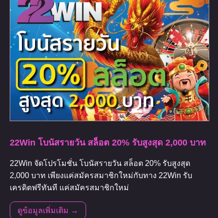
22Win โบนัสรายวัน สล็อต 20% รับสูงสุด 2,000 บาท
22Win จัดโปรโมชั่น โบนัสรายวัน สล็อต 20% รับสูงสุด
2,000 บาท เพียงแค่สมัครสมาชิกใหม่กับทาง 22Win รับ
เครดิตฟรีทันที แค่สมัครสมาชิกใหม่
ดูข้อมูลเพิ่มเติม →