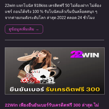
22win แจกโบนัส 918kiss เครดิตฟรี 50 ไม่ต้องฝาก ไม่ต้อง
แชร์ ถอนได้จริง 100 % รับโบนัสแล้วเริ่มปั่นสล็อตสนุก ๆ
จากค่ายเกมดังระดับโลก ล่าสุด 2022 ตลอด 24 ชั่วโมง
ดูข้อมูลเพิ่มเติม →
22Win เพียงยืนยันเบอร์รับเครดิตฟรี 300 ล่าสุด ไม่