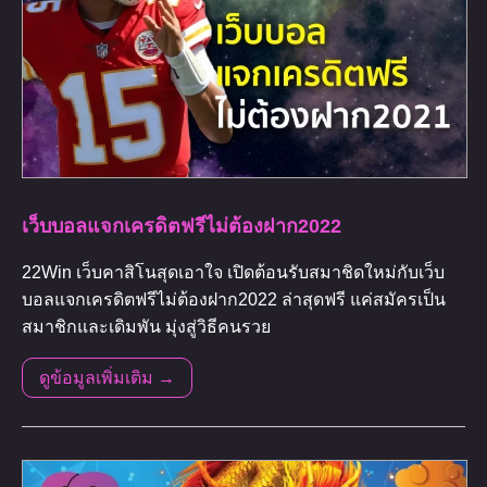
เว็บบอลแจกเครดิตฟรีไม่ต้องฝาก2022
22Win เว็บคาสิโนสุดเอาใจ เปิดต้อนรับสมาชิดใหม่กับเว็บ
บอลแจกเครดิตฟรีไม่ต้องฝาก2022 ล่าสุดฟรี แค่สมัครเป็น
สมาชิกและเดิมพัน มุ่งสู่วิธีคนรวย
ดูข้อมูลเพิ่มเติม →