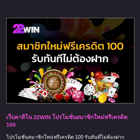
เว็บคาสิโน 22WIN โปรโมชั่นสมาชิกใหม่ฟรีเครดิต
100
โปรโมชั่นสมาชิกใหม่ฟรีเครดิต 100 รับทันทีไม่ต้องฝาก