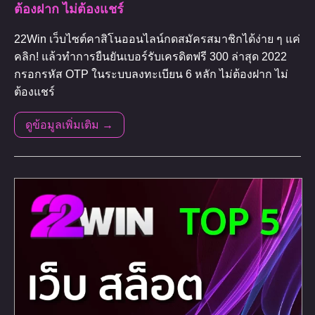
ต้องฝาก ไม่ต้องแชร์
22Win เว็บไซต์คาสิโนออนไลน์กดสมัครสมาชิกได้ง่าย ๆ แค่
คลิก! แล้วทำการยืนยันเบอร์รับเครดิตฟรี 300 ล่าสุด 2022
กรอกรหัส OTP ในระบบลงทะเบียน 6 หลัก ไม่ต้องฝาก ไม่
ต้องแชร์
ดูข้อมูลเพิ่มเติม →