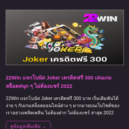
22Win แจกโบนัส Joker เครดิตฟรี 300 เล่นเกม
สล็อตสนุก ๆ ไม่ต้องแชร์ 2022
22Win แจกโบนัส Joker เครดิตฟรี 300 บาท เริ่มเดิมพันได้
ง่าย ๆ กับเกมสล็อตออนไลน์ต่าง ๆ มากมายบนเว็บไซต์ของ
เราอย่างเพลิดเพลิน ไม่ต้องฝาก ไม่ต้องแชร์ ล่าสุด 2022
ดูข้อมูลเพิ่มเติม →