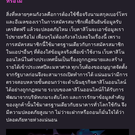
หรือไม่
สิ่งที่หลายๆคนกังวลคือการต้องใช้ชื่อจริงนามสกุลเบอร์โทร
และอีเมลของเราในการสมัครสมาชิกเพื่อยืนยันข้อมูลรับ
เครดิตฟรี แล้วจะปลอดภัยไหม เว็บคาสิโนจะเอาข้อมูลเรา
ไปขายหรือไม่ เพื่อนๆไม่ต้องกังวลไปเลยในเรื่องนี้ เพราะ
การสมัครสมาชิกนี้ใช้มาตรฐานเดียวกับการสมัครสมาชิก
ในแอปฯอื่นๆ ที่ต้องใส่ข้อมูลจริงเพื่อเข้าใช้งาน เว็บคาสิโน
ออนไลน์ในต่างประเทศนั้นเป็นเรื่องถูกกฎหมายและสร้าง
รายได้เข้าประเทศปีละมหาศาล ทุกเว็บต้องขออนุญาตจัดตั้ง
จากรัฐบาลก่อนจึงจะสามารถเปิดทำการได้ แน่นอนว่ามีการ
ตรวจสอบหลายขั้นตอนกว่าจะดำเนินธุรกิจคาสิโนออนไลน์
ได้อย่างถูกกฏหมาย ระบบของคาสิโนออนไลน์ก็ได้รับการ
พัฒนาจากบริษัทเกมระดับโลก และการรักษาข้อมูลสำคัญ
ของลูกค้านั้นใช้มาตรฐานเดียวกับธนาคารทั่วโลกใช้กัน จึง
มีความปลอดภัยสูงมาก ไม่ว่าจะฝากหรือถอนก็มั่นใจได้ว่า
ปลอดภัยหายห่วงแน่นอน