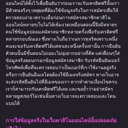
ออนไลน์ได้ตั้งไว้เพื่อยืนยันว่าก่อนเราจะรับเครดิตฟรีนั้นเรา
มีตัวตนจริงๆ เหตุผลที่ต้องใช้ข้อมูลจริงในการสมัครเพื่อให้
ตรวจสอบง่าย เพราะเมื่อก่อนการสมัครสมาชิกคาสิโน
ออนไลน์หลายๆเว็บไม่ได้เข้มงวดเหมือนตอนนี้จึงมีหลายๆ
คนใช้ข้อมูลปลอมสมัครสมาชิกหลายครั้งเพื่อรับเครดิตฟรี
หลายๆรอบนั่นเอง ซึ่งทางเว็บถือว่าเนการทุจริตเพราะหนึ่ง
คนจะขอรับเครดิตฟรีได้แค่คนละหนึ่งครั้งเท่านั้น การยืนยัน
ตัวตนนั้นมีขั้นตอนไม่เยอะไม่ยุ่งยากอย่างที่คิด แค่เพื่อนๆใส่
ข้อมูลจริงตอนกรอกข้อมูลสมัครสมาชิก รับรหัสยืนยันเบอร์
โทรศัพท์เพื่อที่จะตรวจสอบว่าเป็นเบอร์ที่เราใช้งานอยู่จริง
หรือการยืนยันอีเมลโดยต้องใช้อีเมลจริงสมัคร ทางเว็บอาจ
จะส่งรหัสยืนยันไปที่อีเมลของเรา หากทำตามเงื่อนไขครบ
เราก็สามารถรับเครดิตฟรีได้เลย และขอย้ำว่าอย่าสมัคร
หลายยูสเซอร์ไม่เช่นนั้นทางเว็บอาจจะตรวจสอบและโดน
แบนได้
การใส่ข้อมูลจริงในเว็บคาสิโนออนไลน์นั้นปลอดภัย