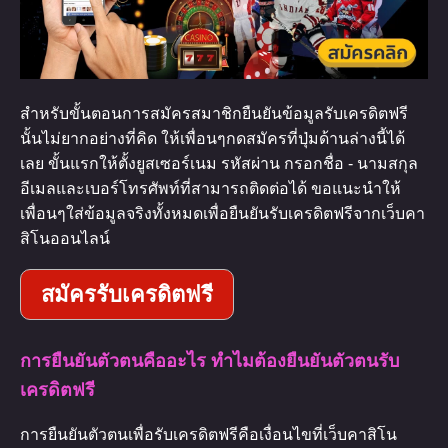
สำหรับขั้นตอนการสมัครสมาชิกยืนยันข้อมูลรับเครดิตฟรี
นั้นไม่ยากอย่างที่คิด ให้เพื่อนๆกดสมัครที่ปุ่มด้านล่างนี้ได้
เลย ขั้นแรกให้ตั้งยูสเซอร์เนม รหัสผ่าน กรอกชื่อ - นามสกุล
อีเมลและเบอร์โทรศัพท์ที่สามารถติดต่อได้ ขอแนะนำให้
เพื่อนๆใส่ข้อมูลจริงทั้งหมดเพื่อยืนยันรับเครดิตฟรีจากเว็บคา
สิโนออนไลน์
สมัครรับเครดิตฟรี
การยืนยันตัวตนคืออะไร ทำไมต้องยืนยันตัวตนรับ
เครดิตฟรี
การยืนยันตัวตนเพื่อรับเครดิตฟรีคือเงื่อนไขที่เว็บคาสิโน