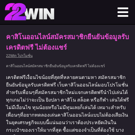
คาสิโนออนไลน์สมัครสมาชิกยืนยันข้อมูลรับ
เครดิตฟรี ไม่ต้องแชร์
22Win โปรโมชั่น
คาสิโนออนไลน์สมัครสมาชิกยืนยันข้อมูลรับเครดิตฟรี ไม่ต้องแชร์
เครดิตฟรีเงื่อนไขน้อยที่สุดที่หลายคนตามหา สมัครสมาชิก
ยืนยันข้อมูลรับเครดิตฟรี เว็บคาสิโนออนไลน์มอบโปรโมชั่น
สำหรับเพื่อนๆที่สมัครสมาชิกใหม่แจกเครดิตฟรีนำไปเล่นได้
ทุกเกมไม่ว่าจะเป็น ยิงปลา คาสิโน สล็อต หรือกีฬา เล่นได้ฟรี
ไม่มีเงื่อนไข ทุนน้อยหรือไม่มีทุนเลยก็เล่นได้ เหมาะสำหรับ
เพื่อนๆที่อยากทดลองเล่นคาสิโนออนไลน์แบบไม่ต้องเสียเงิน
ในยุคเศรษฐกิจแบบนี้แน่นอนว่าเราต้องประหยัดเงินใน
กระเป๋าของเราให้มากที่สุด ซื้อแต่ของจำเป็นที่ต้องใช้ บาง