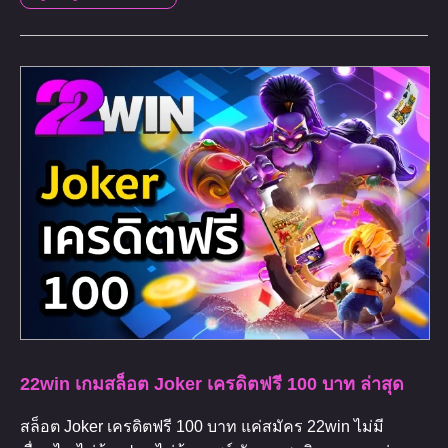
22win เกมสล็อต Joker เครดิตฟรี 100 บาท ล่าสุด
สล็อต Joker เครดิตฟรี 100 บาท แค่สมัคร 22win ไม่มี