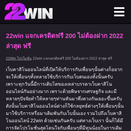
22win แจกเครดิตฟรี 200 ไม่ต้องฝาก 2022
ล่าสุด ฟรี
22Win โปรโมชั่น
22win แจกเครดิตฟรี 200 ไม่ต้องฝาก 2022 ล่าสุด ฟรี
เว็บคาสิโนออนไลน์ที่เปิดให้บริการกับเพื่อนๆนั้นต่างก็อยาก
จะให้เพื่อนๆทั้งหลายใช้บริการกับเว็บตนเองทั้งนั้นครับ
เพราะทุกวันนี้มีการเติบโตของเหล่าบรรดาเว็บคาสิโน
ออนไลน์กันอย่างมาก เพราะด้วยพิษจากเศรษฐกิจ และมี
หลายๆปัจจัยทำให้หลายๆท่านหันมาพึ่งดวงกันเยอะขึ้นครับ
ดังนั้นเว็บคาสิโนออนไลน์ต่างก็ใช้กลยุทธ์ต่างๆให้เพื่อนๆนั้น
มาใช้บริการหรือมาเดิมพันกับเว็บนั้นเอง รวมไปถึงเว็บคาสิ
โนออนไลน์ 22win ด้วยเช่นกันครับ แต่ทางเว็บเรา นั้นก็ได้มี
การจัดโปรโมชั่นสุดโดนใจกับเพื่อนๆที่มีทุนน้อยในการเดิม