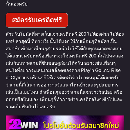
นั้นเองครับ
สมัครรับเครดิตฟรี
สำหรับโบนัสที่ทางเว็บแจกเครดิตฟรี 200 ไม่ต้องฝาก ไม่ต้อง
แชร์ ล่าสุดนี้ ที่ทางเว็บนั้นได้แจกให้กับเพื่อนๆที่สมัครเป็น
สมาชิกเข้ามาเพื่อนๆสามรถนำไปใช้ได้กับทุกหมวดของเกม
ได้เลยนะครับหหรือเพื่อนๆจะใช้เครดิตฟรี 200 นั้นไปทดลอง
เล่นกับหทวดเกมที่ชื่นชอบดูก่อนได้ครับ อยางเช่นเพื่อนๆ
สนใจที่อยากจะเล่นเกมสล็อตของค่าย Play’n Go เกม Rise
of Olympus เพื่อนๆก็ใช้เครดิตฟรีเข้าไปกดหมุนได้เลยครับ
ว่าเกมนี้มีเส้นการออกรางวัลแนวไหนบ้างและรูปแบบการ
เล่นเป็นแบบไหน ถ้าเพื่อนๆมองว่าเกมนี้แจกรางวัลบ่อย หรือ
ออกฟรีสปินเยอะ เพื่อนๆก็ทำการฝากเครดิตจริงๆเข้าไปและ
ร่วมเกิมพันกันได้เลยครับ