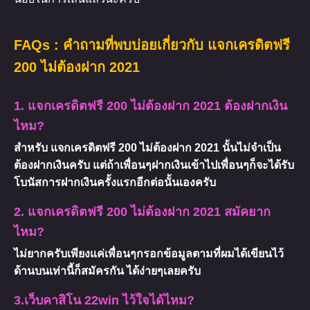
FAQs : คำถามที่พบบ่อยเกี่ยวกับ แจกเครดิตฟรี
200 ไม่ต้องฝาก 2021
1. แจกเครดิตฟรี 200 ไม่ต้องฝาก 2021 ต้องฝากเงิน
ไหม?
สำหรับ แจกเครดิตฟรี 200 ไม่ต้องฝาก 2021 นั้นไม่จำเป็น
ต้องฝากเงินครับ แต่ถ้าเพื่อนๆฝากเงินเข้าไปเพื่อนๆก็จะได้รับ
โบนัสการฝากเงินครั้งแรกอีกต่อนั้นเองครับ
2. แจกเครดิตฟรี 200 ไม่ต้องฝาก 2021 สมัคยาก
ไหม?
ไม่ยากครับเพียงแค่เพื่อนๆกรอกข้อมูลตามที่ผมได้เขียนไว้
ด้านบนเท่านี้ก็สมัครกัน ได้ง่ายๆเลยครับ
3.เว็บคาสิโน 22win ไว้ใจได้ไหม?