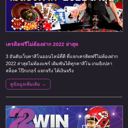
เครดิตฟรีไม่ต้องฝาก 2022 ล่าสุด
3 อันดับเว็บคาสิโนออนไลน์ที่ดี ที่แจกเครดิตฟรีไม่ต้องฝาก
2022 ล่าสุดไม่ต้องแชร์ เดิมพันได้ทุกคาสิโน เกมยิงปลา
สล็อต โป๊กเกอร์ แจกจริง ได้เงินจริง
ดูข้อมูลเพิ่มเติม →