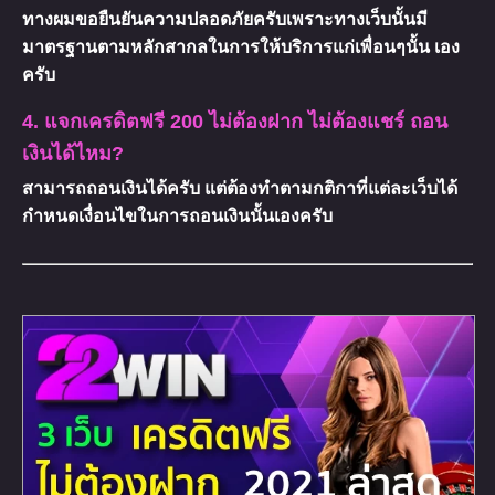
ทางผมขอยืนยันความปลอดภัยครับเพราะทางเว็บนั้นมี
มาตรฐานตามหลักสากลในการให้บริการแก่เพื่อนๆนั้น เอง
ครับ
4. แจกเครดิตฟรี 200 ไม่ต้องฝาก ไม่ต้องแชร์ ถอน
เงินได้ไหม?
สามารถถอนเงินได้ครับ แต่ต้องทำตามกติกาที่แต่ละเว็บได้
กำหนดเงื่อนไขในการถอนเงินนั้นเองครับ