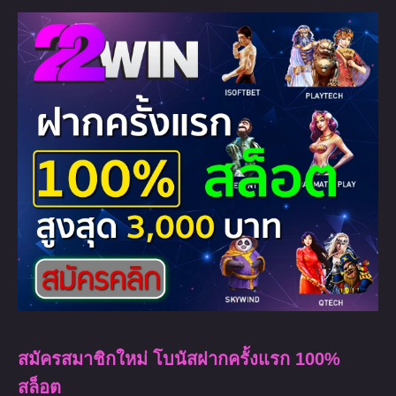
สมัครสมาชิกใหม่ โบนัสฝากครั้งแรก 100%
สล็อต