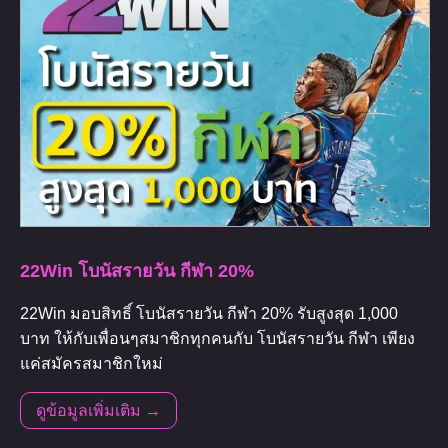
22Win โบนัสรายวัน กีฬา 20%
22Win มอบสิทธิ์ โบนัสรายวัน กีฬา 20% รับสูงสุด 1,000
บาท ให้กับเพื่อนๆสมาชิกทุกคนกับ โบนัสรายวัน กีฬา เพียง
แค่สมัครสมาชิกใหม่
ดูข้อมูลเพิ่มเติม →