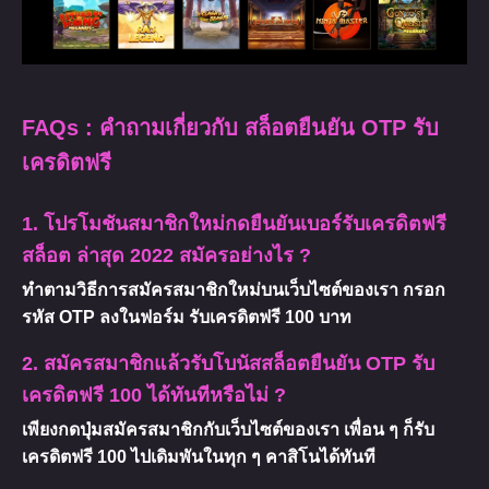
FAQs : คำถามเกี่ยวกับ
สล็อตยืนยัน OTP รับ
เครดิตฟรี
1. โปรโมชันสมาชิกใหม่กดยืนยันเบอร์รับเครดิตฟรี
สล็อต ล่าสุด 2022 สมัครอย่างไร ?
ทำตามวิธีการสมัครสมาชิกใหม่บนเว็บไซต์ของเรา กรอก
รหัส OTP ลงในฟอร์ม รับเครดิตฟรี 100 บาท
2. สมัครสมาชิกแล้วรับโบนัสสล็อตยืนยัน OTP รับ
เครดิตฟรี 100 ได้ทันทีหรือไม่ ?
เพียงกดปุ่มสมัครสมาชิกกับเว็บไซต์ของเรา เพื่อน ๆ ก็รับ
เครดิตฟรี 100 ไปเดิมพันในทุก ๆ คาสิโนได้ทันที