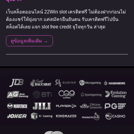
เว็บสล็อตออนไลน์ 22Win slot เครดิตฟรี ไม่ต้องฝากก่อนไม่
ต้องแชร์ให้ยุ่งยาก แค่สมัครยืนยันตน รับเครดิตฟรีไปปั่น
สล็อตได้เลย แจก slot free credit จุใจทุกวัน ล่าสุด
ดูข้อมูลเพิ่มเติม →