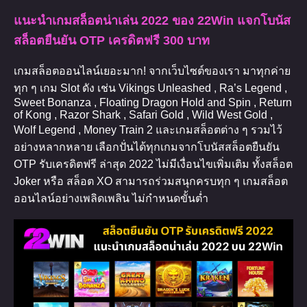
แนะนำเกมสล็อตน่าเล่น 2022 ของ 22Win แจกโบนัส
สล็อตยืนยัน OTP เครดิตฟรี 300 บาท
เกมสล็อตออนไลน์เยอะมาก! จากเว็บไซต์ของเรา มาทุกค่าย
ทุก ๆ เกม Slot ดัง เช่น Vikings Unleashed , Ra’s Legend ,
Sweet Bonanza , Floating Dragon Hold and Spin , Return
of Kong , Razor Shark , Safari Gold , Wild West Gold ,
Wolf Legend , Money Train 2 และเกมสล็อตต่าง ๆ รวมไว้
อย่างหลากหลาย เลือกปั่นได้ทุกเกมจากโบนัสสล็อตยืนยัน
OTP รับเครดิตฟรี ล่าสุด 2022 ไม่มีเงื่อนไขเพิ่มเติม ทั้งสล็อต
Joker หรือ สล็อต XO สามารถร่วมสนุกครบทุก ๆ เกมสล็อต
ออนไลน์อย่างเพลิดเพลิน ไม่กำหนดขั้นต่ำ