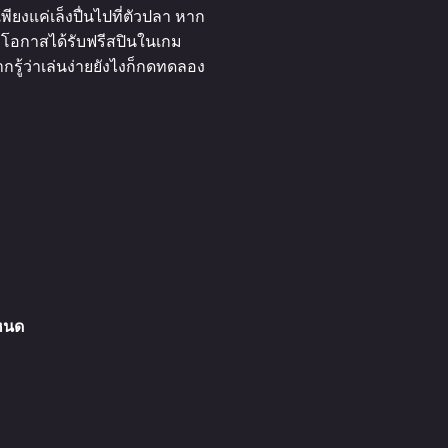
พียงแค่เล็งปื่นไปที่ตัวปลา หาก
มีโอกาสได้รับฟรีสปินในเกม
ากรู้ว่าเล่นง่ายยังไงก็กดทดลอง
ำหนด