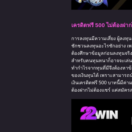
เครดิตฟรี 500 ไม่ต้องฝาก
การลงทุนมีความเสี่ยง ผู้ลงท
ชักชวนลงทุนอะไรซักอย่าง เ
ต้องศึกษาข้อมูลก่อนลงทุนจริง
สำหรับคนทุนหนาก็อาจจะเล่นเ
ทำกำไรจากทุนที่มีจึงต้องหาข
ของเงินทุนได้ เพราะสามารถนำเ
เงินเครดิตฟรี 500 บาทนี้มีค
ต้องฝากไม่ต้องแชร์ แค่สมัครส