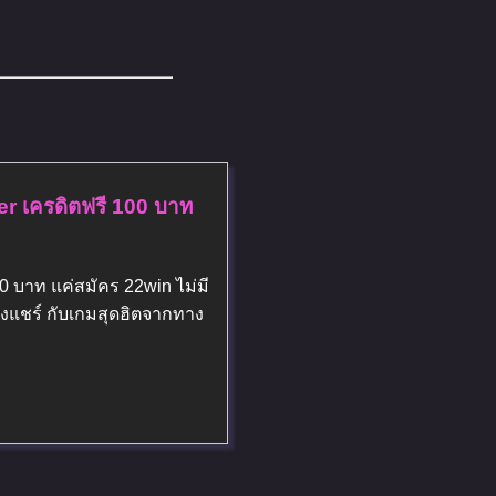
r เครดิตฟรี 100 บาท
0 บาท แค่สมัคร 22win ไม่มี
้องแชร์ กับเกมสุดฮิตจากทาง