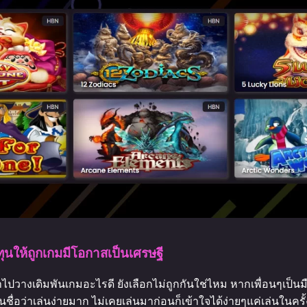
ุนให้ถูกเกมมีโอกาสเป็นเศรษฐี
ไปวางเดิมพันเกมอะไรดี ยังเลือกไม่ถูกกันใช่ไหม หากเพื่อนๆเป็น
ชื่อว่าเล่นง่ายมาก ไม่เคยเล่นมาก่อนก็เข้าใจได้ง่ายๆแค่เล่นในค