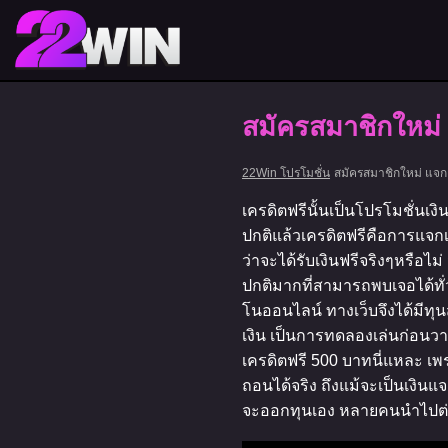
สมัครสมาชิกใหม่ 
22Win โปรโมชั่น
สมัครสมาชิกใหม่ แจกเ
เครดิตฟรีนั้นเป็นโปรโมชั่นเ
ปกติแล้วเครดิตฟรีคือการแจกเงิ
ว่าจะได้รับเงินฟรีจริงๆหรือไ
ปกติมากที่สามารถพบเจอได้ทั่
โนออนไลน์ ทางเว็บจึงได้มีทุน
เงิน เป็นการทดลองเล่นก่อนวา
เครดิตฟรี 500 บาทนี่แหละ เ
ถอนได้จริง ถึงแม้จะเป็นเงินแ
จะออกทุนเอง หลายคนนำไปต่อย