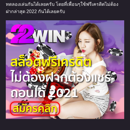
ทดลองเล่นกันได้เลยครับ โดยที่เพื่อนๆใช้ฟรีเครดิตไม่ต้อง
ฝากล่าสุด 2022 กันได้เลยครับ