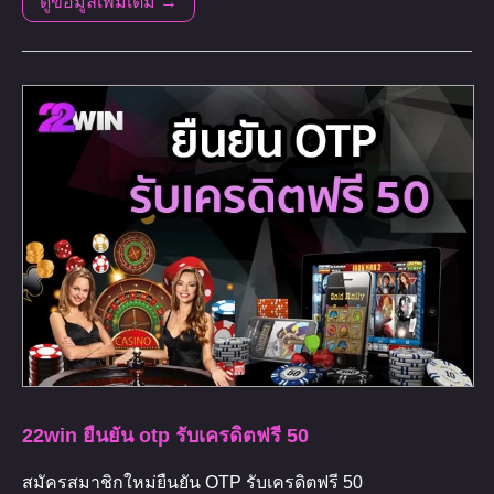
ดูข้อมูลเพิ่มเติม →
22win ยืนยัน otp รับเครดิตฟรี 50
สมัครสมาชิกใหม่ยืนยัน OTP รับเครดิตฟรี 50