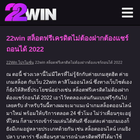
22win สล็อตฟรีเครดิตไม่ต้องฝากต้องแชร์
ถอนได้ 2022
22Win โปรโมชั่น
22win สล็อตฟรีเครดิตไม่ต้องฝากต้องแชร์ถอนได้ 2022
ณ ตอนี้ ช่วงเวลานี้ไม่มีใครที่ไม่รู้จักกับค่ายเกมสุดฮิต ค่าย
เกมสล็อต กับเว็บ 22win คาสิโนออนไลน์ ซึ่งทางเว็บไซต์เอง
ก็ยังให้สิทธิ์ประโยชน์อย่างเช่น สล็อตฟรีเครดิตไม่ต้องฝาก
ต้องแชร์ถอนได้ 2022 เอาไว้ทดลองเล่นกันแบบฟรีๆกันไป
เลยครับ สำหรับวันนี้ทางผมจะมาแนะนำเกมสล็อตออนไลน์
มาใหม่ พร้อมให้บริการตลอด 24 ชั่วโมง ไม่ว่าเพื่อนๆจะอยู่
ที่ไหน ก็สามารถเข้าร่วมเล่นได้ทันที ซึ่งแต่ละค่ายเกมเองก็
ยังมีเกมอยู่หลายประเภทด้วยกัน เช่น สล็อตออนไลน์ เกมยิง
ปลา บาคาร่า ซึ่งเพื่อนๆสามารถนำเครดิตฟรีที่ได้มาใช้