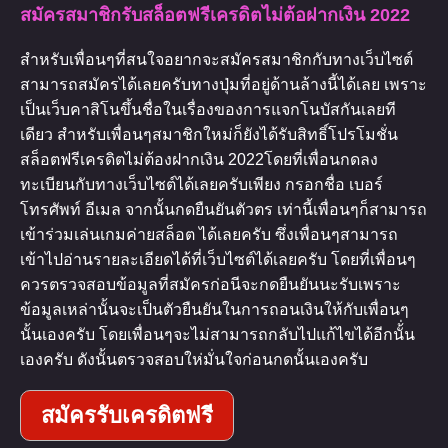
สมัครสมาชิกรับสล็อตฟรีเครดิตไม่ต้อฝากเงิน 2022
สำหรับเพื่อนๆที่สนใจอยากจะสมัครสมาชิกกับทางเว็บไซต์
สามารถสมัครได้เลยครับทางปุ่มที่อยู่ด้านล้างนี้ได้เลย เพราะ
เป็นเว็บคาสิโนขึ้นชื่อในเรื่องของการแจกโนบัสกันเลยที
เดียว สำหรับเพื่อนๆสมาชิกใหม่ก็ยังได้รับสิทธิ์โปรโมชั่น
สล็อตฟรีเครดิตไม่ต้องฝากเงิน 2022โดยที่เพื่อนกดลง
ทะเบียนกับทางเว็บไซต์ได้เลยครับเพียง กรอกชื่อ เบอร์
โทรศัพท์ อีเมล จากนั้นกดยืนยันตัวตร เท่านี้เพื่อนๆก็สามารถ
เข้าร่วมเล่นเกมค่ายสล็อต ได้เลยครับ ซึ่งเพื่อนๆสามารถ
เข้าไปอ่านรายละเอียดได้ที่เว็บไซต์ได้เลยครับ โดยที่เพื่อนๆ
ควรตรวจสอบข้อมูลที่สมัครก่อนีจะกดยืนยันนะรับเพราะ
ข้อมูลเหล่านั้นจะเป็นตัวยืนยันในการถอนเงินให้กับเพื่อนๆ
นั้นเองครับ โดยเพื่อนๆจะไม่สามารถกลับไปแก้ไขได้อีกนั้่น
เองครับ ดังนั้นตรวจสอบให่มั่นใจก่อนกดนั้นเองครับ
สมัครรับเครดิตฟรี