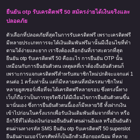
ยืนยัน otp รับเครดิตฟรี 50 สมัครง่ายได้เงินจริงและ
ปลอดภัย
ตัวเลือกที่ปลอดภัยที่สุดในการรับเครดิตฟรี เพราะเครดิตฟรี
มีหลายประเภทการจะได้เงินเดิมพันฟรีมานั้นมีเงื่อนไขที่ทำ
ตามได้ง่ายและยาก เราจึงต้องเลือกอันที่เราสะดวกที่สุด
ยืนยัน otp รับเครดิตฟรี 50 คืออะไร การยืนยัน OTP นั้น
เหมือนกับการยืนยันตัวตน เหตุผลที่เราต้องยืนยันตัวตนก็
เพราะการแจกเครดิตฟรีสำหรับสมาชิกใหม่ปกติจะแจกแค่ 1
คนต่อ 1 ครั้งเท่านั้น แต่ก็มีหลายคนที่สมัครสมาชิกใหม่
หลายยูสเซอร์เพื่อที่จะได้เครดิตฟรีหลายรอบ ซึ่งตรงนี้ทาง
เว็บก็ถือว่าเป็นการทุจริตจึงได้มีเงื่อนไขการยืนยันตัวตนขึ้น
มานั่นเอง ซึ่งการยืนยันตัวตนนี้เองก็มีหลายวิธี ทั้งฝากเงิน
เข้าไปก่อนในครั้งแรกเพื่อรับเงินเดิมพันเพิ่มจากที่ฝาก หรือ
อีกวิธีที่ไม่ต้องเงินก่อนอยืนยันตัวตนผ่านอีเมล หรือยืนยันตัว
ตนผ่านทางรหัส SMS ยืนยัน otp รับเครดิตฟรี 50 superslot
ยืนยันผ่านเบอร์โทรศัพท์ก็เป็นอีกตัวเลือกยอดนิยม ที่หลาย