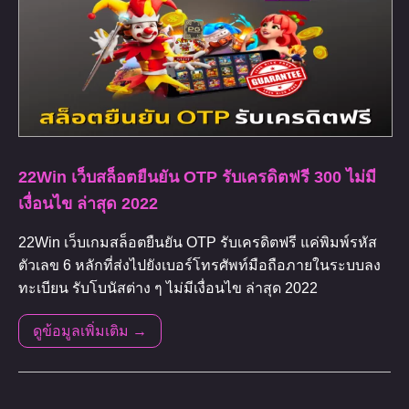
22Win เว็บสล็อตยืนยัน OTP รับเครดิตฟรี 300 ไม่มี
เงื่อนไข ล่าสุด 2022
22Win เว็บเกมสล็อตยืนยัน OTP รับเครดิตฟรี แค่พิมพ์รหัส
ตัวเลข 6 หลักที่ส่งไปยังเบอร์โทรศัพท์มือถือภายในระบบลง
ทะเบียน รับโบนัสต่าง ๆ ไม่มีเงื่อนไข ล่าสุด 2022
ดูข้อมูลเพิ่มเติม →