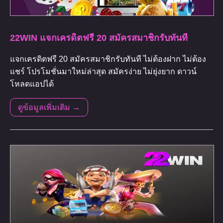
22WIN แจกเครดิตฟรี 20 สมัครสมาชิกรับทันที
แจกเครดิตฟรี 20 สมัครสมาชิกรับทันที ไม่ต้องฝาก ไม่ต้อง
แชร์ โปรโมชั่นมาใหม่ล่าสุด สมัครง่าย ไม่ยุ่งยาก ดาวน์
โหลดแอปได้
ดูข้อมูลเพิ่มเติม →