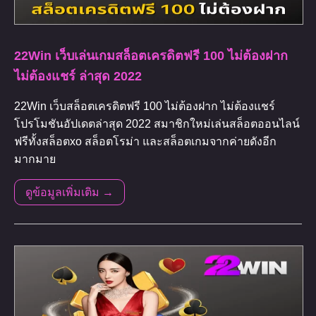
22Win เว็บเล่นเกมสล็อตเครดิตฟรี 100 ไม่ต้องฝาก
ไม่ต้องแชร์ ล่าสุด 2022
22Win เว็บสล็อตเครดิตฟรี 100 ไม่ต้องฝาก ไม่ต้องแชร์
โปรโมชันอัปเดตล่าสุด 2022 สมาชิกใหม่เล่นสล็อตออนไลน์
ฟรีทั้งสล็อตxo สล็อตโรม่า และสล็อตเกมจากค่ายดังอีก
มากมาย
ดูข้อมูลเพิ่มเติม →