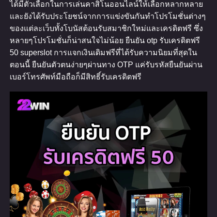
ได้มีตัวเลือกในการเล่นคาสิโนออนไลน์ให้เลือกหลากหลาย
และยังได้รับประโยชน์จากการแข่งขันกันทำโปรโมชั่นต่างๆ
ของแต่ละเว็บทั้งโบนัสต้อนรับสมาชิกใหม่และเครดิตฟรี ซึ่ง
หลายๆโปรโมชั่นก็น่าสนใจไม่น้อย ยืนยัน otp รับเครดิตฟรี
50 superslot การแจกเงินเดิมฟรีที่ได้รับความนิยมที่สุดใน
ตอนนี้ ยืนยันตัวตนง่ายๆผ่านทาง OTP แค่รับรหัสยืนยันผ่าน
เบอร์โทรศัพท์มือถือก็มีสิทธิ์รับเครดิตฟรี