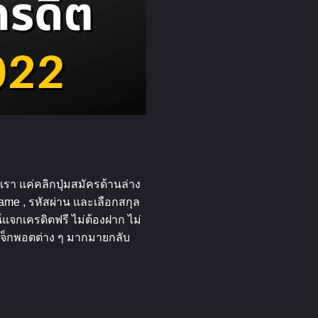
รา แค่คลิกปุ่มสมัครด้านล่าง
ame , รหัสผ่าน และเลือกสกุล
แจกเครดิตฟรี ไม่ต้องฝาก ไม่
ลแจ็กพอตต่าง ๆ มากมายกลับ