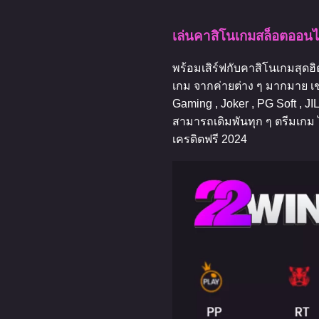
เล่นคาสิโนเกมสล็อตออนไล
พร้อมเสิร์ฟกับคาสิโนเกมสุดฮ
เกม จากค่ายต่าง ๆ มากมาย เช
Gaming , Joker , PG Soft , J
สามารถเดิมพันทุก ๆ ตรีมเกม 
เครดิตฟรี 2024