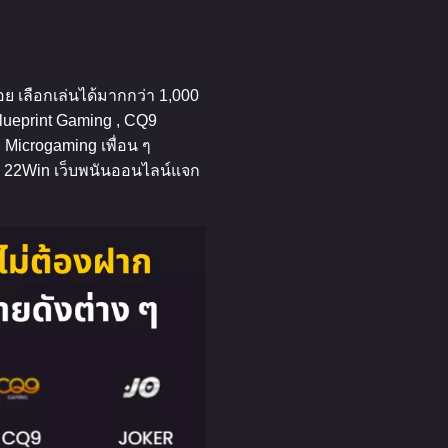
ย เลือกเล่นได้มากกว่า 1,000
Blueprint Gaming , CQ9
 Microgaming เพื่อน ๆ
ับ 22Win เว็บพนันออนไลน์แจก