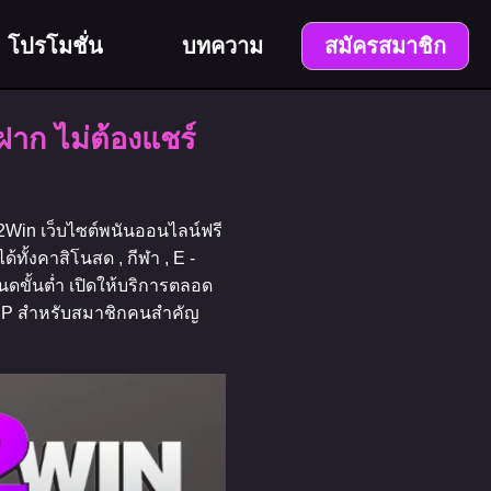
โปรโมชั่น
บทความ
สมัครสมาชิก
าก ไม่ต้องแชร์
Win เว็บไซต์พนันออนไลน์ฟรี
้ทั้งคาสิโนสด , กีฬา , E -
หนดขั้นต่ำ เปิดให้บริการตลอด
บ VIP สำหรับสมาชิกคนสำคัญ