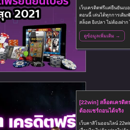
เว็บเครดิตฟรีแค่ยืนยันเบ
ตอนนี้ เล่นได้ทุกการเดิมพ
สล็อต ยิงปลา ไม่ต้องฝาก ไ
ดูข้อมูลเพิ่มเติม →
[22win] สล็อตเครดิตฟร
ต้องแชร์ถอนได้จริง
เว็บคาสิโนออนไลน์ 22win