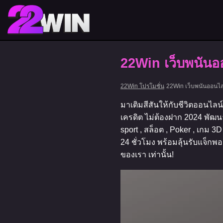
22Win เว็บพนันออ
22Win โปรโมชั่น
22Win เว็บพนันออนไลน
มาเติมสีสันให้กับชีวิตออน
เครดิต ไม่ต้องฝาก 2024 พัฒนาร
sport , สล็อต , Poker , เกม 3
24 ชั่วโมง พร้อมลุ้นรับแจ็ก
ของเรา เท่านั้น!