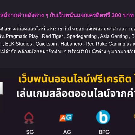
น์จากค่ายดังต่าง ๆ กับเว็บพนันแจกเครดิตฟรี 300 บาท
ิต! อย่างสล็อตออนไลน์ เล่นง่าย กำไรเยอะ แจ็กพอตมหาศาลแตกบ่อ
่น Pragmatic Play , Red Tiger , Spadegaming , Asia Gaming , 
ILI , ELK Studios , Quickspin , Habanero , Red Rake Gaming และ
ไม่จำกัด คลิกสมัครสมาชิกง่าย ๆ พร้อมรับโบนัสต่าง ๆ มากมายก