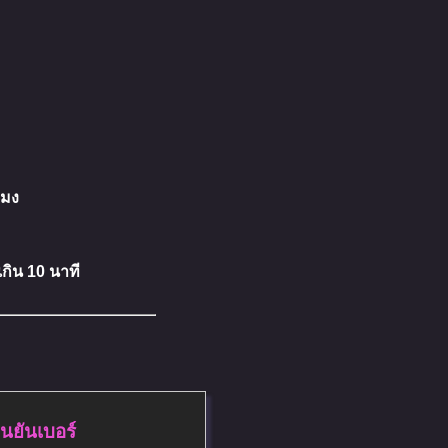
โมง
กิน 10 นาที
ืนยันเบอร์