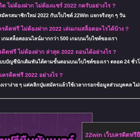
ิต ไม่ต้องฝาก ไม่ต้องแชร์ 2022 กดรับอย่างไร ?
งสมัครสมาชิกใหม่ 2022 กับเว็บไซต์ 22Win แจกจริงทุก ๆ วัน
รดิตฟรี ไม่ต้องฝาก 2022 เล่นเกมสล็อตอะไรได้บ้าง ?
ก ๆ เกมสล็อตออนไลน์มากกว่า 500 เกมบนเว็บไซต์ของเรา
ดิตฟรี ไม่ต้องฝาก ล่าสุด 2022 ถอนได้อย่างไร ?
บัญชีนักเดิมพันได้ตามขั้นตอนบนเว็บไซต์ของเรา ตลอด 24 ชั่ว
นเครดิตฟรี 2022 อย่างไร ?
เราง่าย ๆ แค่คลิกปุ่มสมัครแล้วใช้เวลากรอกข้อมูลส่วนบุคคล ไม่เ
22win เว็บเครดิตฟรีย