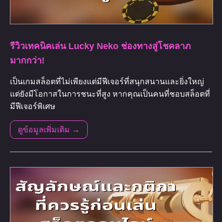
รีวิวเทคนิคเล่น Lucky Neko ช่องทางสู่โชคลาภ
มากกว่า!
เป็นเกมสล็อตที่ไม่เพียงแต่มีฟีเจอร์ที่สนุกสนานและยิ่งใหญ่
แต่ยังมีโอกาสในการชนะที่สูง หากคุณเป็นคนที่ชอบสล็อตที่
มีฟีเจอร์พิเศษ
ดูข้อมูลเพิ่มเติม →