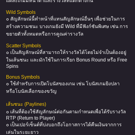
แต่ละเกมมีหน้าตาและรางวัลที่แตกต่างกัน
Wild Symbols
๐ สัญลักษณ์นี้ทำหน้าที่แทนสัญลักษณ์อื่นๆ เพื่อช่วยในการ
สร้างความชนะ บางเกมยังมี Wild ที่มีฟังก์ชันพิเศษ เช่น การ
ขยายตัวทั้งหมดหรือการคูณค่ารางวัล
Scatter Symbols
๐ เป็นสัญลักษณ์ที่สามารถให้รางวัลได้โดยไม่จำเป็นต้องอยู่
ในเส้นชนะ และมักใช้ในการเรียก Bonus Round หรือ Free
Spins
Bonus Symbols
๐ ใช้สำหรับการเปิดโบนัสของเกม เช่น โบนัสเกมยิงปลา
หรือโบนัสเลือกของขวัญ
เส้นชนะ (Paylines)
๐ เส้นที่ต้องใช้สัญลักษณ์ต่อกันตามกำหนดเพื่อได้รับรางวัล
RTP (Return to Player)
๐ เป็นเปอร์เซ็นต์ที่บ่งบอกถึงโอกาสการได้คืนเงินจากการ
เล่นในระยะยาว