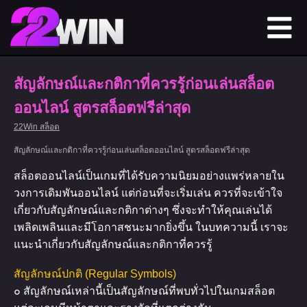
สัญลักษณ์และกติกาที่ควรรู้ก่อนเล่นสล็อต
ออนไลน์ สูตรสล็อตฟรีล่าสุด
22Win สล็อต
สัญลักษณ์และกติกาที่ควรรู้ก่อนเล่นสล็อตออนไลน์ สูตรสล็อตฟรีล่าสุด
สล็อตออนไลน์เป็นเกมที่ได้รับความนิยมอย่างแพร่หลายใน
วงการเดิมพันออนไลน์ แต่ก่อนที่จะเริ่มเล่น ควรที่จะเข้าใจ
เกี่ยวกับสัญลักษณ์และกติกาต่างๆ ซึ่งจะทำให้คุณเล่นได้
เพลิดเพลินและมีโอกาสชนะมากยิ่งขึ้น ในบทความนี้ เราจะ
แนะนำเกี่ยวกับสัญลักษณ์และกติกาที่ควรรู้
สัญลักษณ์ปกติ (Regular Symbols)
๐ สัญลักษณ์เหล่านี้เป็นสัญลักษณ์ที่พบทั่วไปในเกมสล็อต