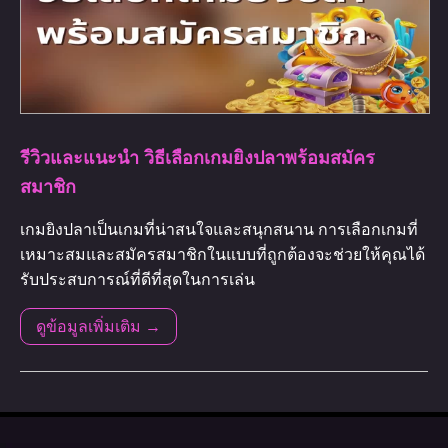
รีวิวและแนะนำ วิธีเลือกเกมยิงปลาพร้อมสมัคร
สมาชิก
เกมยิงปลาเป็นเกมที่น่าสนใจและสนุกสนาน การเลือกเกมที่
เหมาะสมและสมัครสมาชิกในแบบที่ถูกต้องจะช่วยให้คุณได้
รับประสบการณ์ที่ดีที่สุดในการเล่น
ดูข้อมูลเพิ่มเติม →