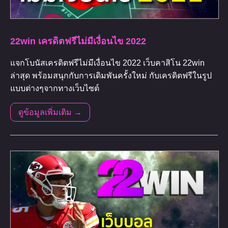
22win เครดิตฟรีไม่มีเงื่อนไข 2022
แจกโบนัสเครดิตฟรีไม่มีเงื่อนไข 2022 เว็บคาสิโน 22win
ล่าสุด พร้อมสนุกกับการเดิมพันครั้งใหม่ กับเครดิตฟรีในรูป
แบบต่างๆจากทางเว็บไซต์
ดูข้อมูลเพิ่มเติม →