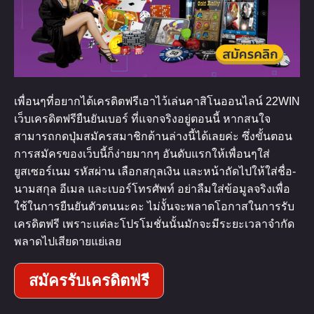
เพื่อนๆที่อยากได้เครดิตฟรีเอาไว้เล่นคาสิโนออนไลน์ 22WIN
เว็บเครดิตฟรียืนยันเบอร์ ที่แจกจริงอยู่ตอนนี้ หากสนใจ
สามารถกดปุ่มสมัครสมาชิกด้านล่างนี้ได้เลยค่ะ ซึ่งขั้นตอน
การสมัครของเว็บนี้ก็ง่ายมากๆ อันดับแรกให้เพื่อนๆใส่
ยูสเซอร์เนม รหัสผ่าน เลือกสกุลเงิน และหน้าถัดไปให้ใส่ชื่อ-
นามสกุล อีเมล และเบอร์โทรศัพท์ อย่าลืมใส่ข้อมูลจริงเพื่อ
ใช้ในการยืนยันตัวตนนะคะ ไม่งั้นจะพลาดโอกาสในการรับ
เครดิตฟรี เพราะแต่ละโปรโมชั่นนั้นมักจะมีระยะเวลาจำกัด
พลาดไปเสียดายแย่เลย
สมัครรับเครดิตฟรี