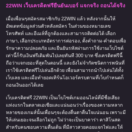
22WIN เว็บเครดิตฟรียืนยันเบอร์ แจกจริง ถอนได้จริง
เมื่อเพื่อนๆสมัครสมาชิกกับ 22WIN แล้ว หลังจากนั้นให้
อัพเดทข้อมูลส่วนตัวหลังสมัคร ในส่วนของหมายเลข
โทรศัพท์ และอีเมล์ที่ถูกต้องและสามารถติดต่อได้ เลือก
ภาษา, เลือกประเภทอัตราการต่อรอง, ตั้งคำถาม-คำตอบเพื่อ
รักษาความปลอดภัย และยืนยันรหัสผ่านการใช้งานเว็บไซต์
เท่านี้ก็รับเงินฟรีเดิมพันไปเลยทันที 300 บาท ซึ่งเครดิตฟรีนี้
ถือว่าแจกเยอะที่สุดในตอนนี้ และยังไม่จำกัดชนิดการพนันที่
เราใช้เครดิตฟรีไปเล่นอีกด้วย เพื่อนสามารถนำไปเล่นได้ทั้ง
เว็บเลย และเมื่อทำยอดเทิร์นโอเวอร์ครบตามที่เว็บกำหนดก็
ถอนเงินออกได้เลย
เว็บเครดิตฟรี 22WIN เป็นเว็บไซต์เกมออนไลน์ที่มีชื่อเสียง
แห่งแรกในตลาดเอเชียและแน่นอนว่าเรื่องของความหลาก
หลายของเกมส์นั้นเพื่อนๆจะต้องตื่นตาตื่นใจแน่นอน เพราะมี
ให้เล่นเยอะจนเลือกไม่ถูก ไม่ว่าจะเป็นบาคาร่า คาสิโนสด
สำหรับคนชอบความตื่นเต้น ที่มีสาวสวยคอยแจกไพ่และให้