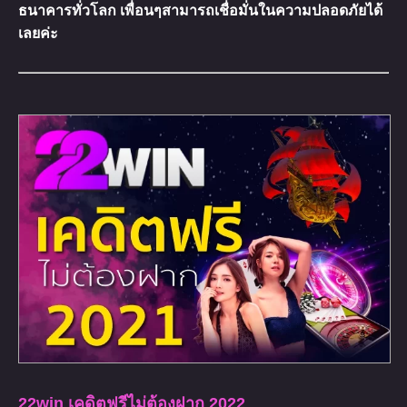
ธนาคารทั่วโลก เพื่อนๆสามารถเชื่อมั่นในความปลอดภัยได้
เลยค่ะ
22win เคดิตฟรีไม่ต้องฝาก 2022