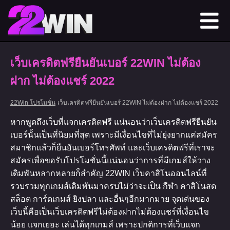
เว็บเครดิตฟรียืนยันเบอร์ 22WIN ไม่ต้อง
ฝาก ไม่ต้องแชร์ 2022
22Win โปรโมชั่น
เว็บเครดิตฟรียืนยันเบอร์ 22WIN ไม่ต้องฝาก ไม่ต้องแชร์ 2022
หากพูดถึงเว็บที่แจกเครดิตฟรี แน่นอนว่าเว็บเครดิตฟรียืนยัน
เบอร์นั้นเป็นที่นิยมที่สุด เพราะมีเงื่อนไขที่ไม่ยุ่งยากแค่สมัคร
สมาชิกแล้วก็ยืนยันเบอร์โทรศัพท์ และเว็บเครดิตฟรีที่เราจะ
สมัครเพื่อขอรับโปรโมชั่นนี้แน่นอนว่าการที่มีเกมส์ให้วาง
เดิมพันหลากหลายก็สำคัญ 22WIN เว็บคาสิโนออนไลน์ที่
รวบรวมทุกเกมส์เดิมพันมาครบไม่ว่าจะเป็น กีฬา คาสิโนสด
สล็อต การ์ดเกมส์ ยิงปลา และอื่นๆอีกมากมาย จุดเด่นของ
เว็บนี้คือเป็นเว็บเครดิตฟรีไม่ต้องฝากไม่ต้องแชร์ที่เงื่อนไข
น้อย แจกเยอะ เล่นได้ทุกเกมส์ เพราะปกติการที่เว็บแจก