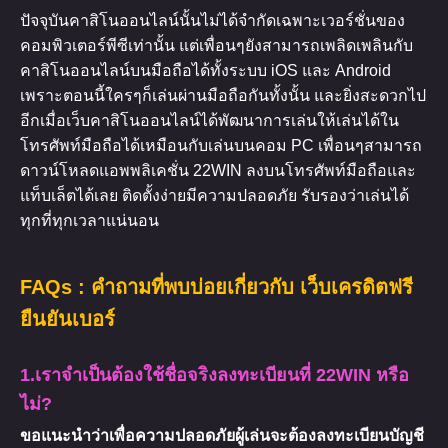
ปัจจุบันคาสิโนออนไลน์นั้นไม่ได้จำกัดเฉพาะเวอร์ชั่นของ
คอมพิวเตอร์พีซีเท่านั้น แต่เพื่อนๆยังสามารถเพลิดเพลินกับ
คาสิโนออนไลน์บนมือถือได้ทั้งระบบ iOS และ Android
เพราะตอนนี้ใครๆก็เล่นผ่านมือถือกันทั้งนั้น และยิ่งสะดวกไป
อีกเมื่อเว็บคาสิโนออนไลน์ได้พัฒนาการเล่นให้เล่นได้ใน
โทรศัพท์มือถือได้เหมือนกับเล่นบนคอม PC เพื่อนๆสามารถ
ดาวน์โหลดแอพพลิเคชั่น 22WIN ลงบนโทรศัพท์มือถือและ
แท็บเล็ตได้เลย ติดตั้งง่ายมีความปลอดภัย รับรองว่าเล่นได้
ทุกที่ทุกเวลาแน่นอน
FAQs : คำถามที่พบบ่อยเกี่ยวกับ เว็บเครดิตฟรี
ยืนยันเบอร์
1.เราจำเป็นต้องใช้ชื่อจริงลงทะเบียนที่ 22WIN หรือ
ไม่?
ขอแนะนำว่าเพื่อความปลอดภัยผู้เล่นจะต้องลงทะเบียนบัญชี